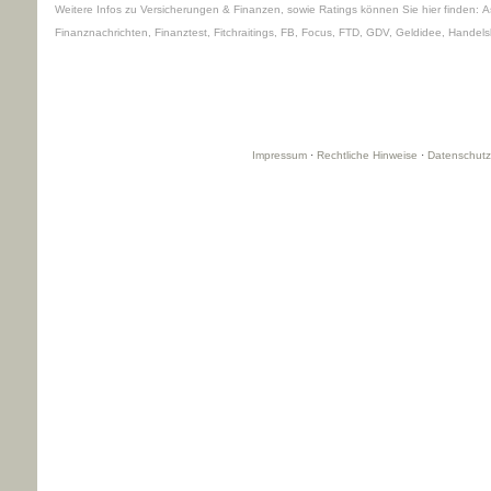
Weitere Infos zu Versicherungen & Finanzen, sowie Ratings können Sie hier finden:
A
Finanznachrichten
,
Finanztest
,
Fitchraitings
,
FB
,
Focus
,
FTD
,
GDV
,
Geldidee
,
Handelsb
Impressum
·
Rechtliche Hinweise
·
Datenschutz