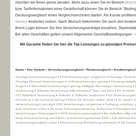
möchten wir Ihnen gerne abraten. Mehr dazu lesen Sie im Bereich
Abschl
bzw. Tarifinformationen einer Gesellschaft können Sie im Bereich "Bed
Deckungsvergleich eines Vergleichsrechners starten. Als Kunde profitier
Service
kostenlos nutzen. Nach Wunsch bekommen Sie auch den koste
Ihrem Login können Sie Ihre Versicherungsverträge einsehen, Stammda
Bei allen Geschäften gelten unsere Allgemeine Geschäftsbedingungen -
Mit Garantie finden Sie hier die Top Leistungen zu günstigen Preisen!
Home
•
Ihre Vorteile
•
Versicherungsvergleich
•
Rentenvergleich
•
Kredit­ver­gleic
Günstige Auto­ver­si­che­rungen
•
PKW-Versicherungen ver­gleichen
•
Günstige Kfzvers
Günstige Motorrad Versicherungen
•
LKW-Versicherungen günstig
•
Fahrzeug-Haft­pfl
Vergleich
•
Wohnmobil-Versicherungen günstig
•
Billigste Wohnwagen-Versicherung
•
Versicherung
•
Teilkasko-Versicherung billig
•
Autokauf Tipps und Infos
•
Kfz Schäden 
KFZ Haft­pflicht Versicherung
•
Teilkasko & Vollkasko ver­gleichen
•
Kfz Versicherungsk
Einstufung in der Auto­ver­si­che­rung
•
Kleine Kfz Schäden selbst zahlen
•
So sparen Si
rad­ver­sicherungen günstig
•
LKW Versicherungen ver­gleichen
•
Fahrzeug ver­sichern 
Auto ver­sichern online
•
Die beste Fahrzeugversicherung Tarifrechner
•
Günstigste Aut
Versicherungen Preisvergleich
•
PKW Versicherungsvergleich
•
Kfz Haft­pflicht billig on
beste Auto­ver­si­che­rung abschließen
•
Versicherungswechsel PKW, LKW, Motorrad
•
A
Versicherungsvergleich online
•
Kfzversicherung Rückstufung Information
•
Die besten