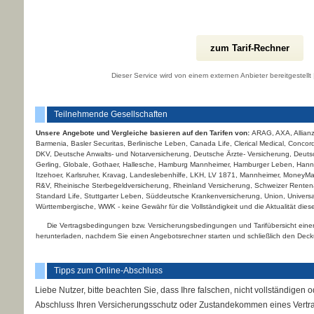
zum Tarif-Rechner
Dieser Service wird von einem externen Anbieter bereitgestellt 
Teilnehmende Gesellschaften
Unsere Angebote und Vergleiche basieren auf den Tarifen von:
ARAG, AXA, Allianz
Barmenia, Basler Securitas, Berlinische Leben, Canada Life, Clerical Medical, Concord
DKV, Deutsche Anwalts- und Notarversicherung, Deutsche Ärzte- Versicherung, Deutsc
Gerling, Globale, Gothaer, Hallesche, Hamburg Mannheimer, Hamburger Leben, Hannov
Itzehoer, Karlsruher, Kravag, Landeslebenhilfe, LKH, LV 1871, Mannheimer, MoneyM
R&V, Rheinische Ster­be­geldversicherung, Rheinland Versicherung, Schweizer Rentenan
Standard Life, Stuttgarter Leben, Süddeutsche Kranken­ver­si­che­rung, Union, Univers
Württembergische, WWK - keine Gewähr für die Vollständigkeit und die Aktualität diese
Die Vertragsbedingungen bzw. Versicherungsbedingungen und Tarifübersicht eine
herunterladen, nachdem Sie einen Angebotsrechner starten und schließlich den Decku
Tipps zum Online-Abschluss
Liebe Nutzer, bitte beachten Sie, dass Ihre falschen, nicht vollständig
Abschluss Ihren Versicherungsschutz oder Zustandekommen eines Vert