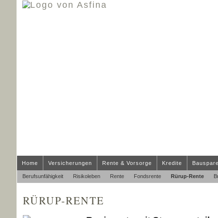
Home
Versicherungen
Rente & Vorsorge
Kredite
Bauspar
Berufs­unfähig­keit
Risikoleben
Rente
Fondsrente
Rürup-Rente
B
RÜRUP-RENTE