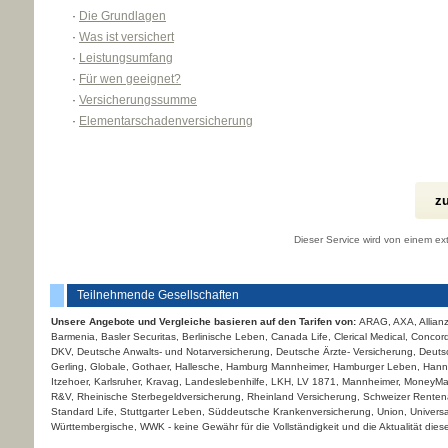
·
Die Grundlagen
·
Was ist versichert
·
Leistungsumfang
·
Für wen geeignet?
·
Versicherungssumme
·
Elementarschadenversicherung
zu
Dieser Service wird von einem ext
Teilnehmende Gesellschaften
Unsere Angebote und Vergleiche basieren auf den Tarifen von:
ARAG, AXA, Allianz
Barmenia, Basler Securitas, Berlinische Leben, Canada Life, Clerical Medical, Concord
DKV, Deutsche Anwalts- und Notarversicherung, Deutsche Ärzte- Versicherung, Deutsc
Gerling, Globale, Gothaer, Hallesche, Hamburg Mannheimer, Hamburger Leben, Hannov
Itzehoer, Karlsruher, Kravag, Landeslebenhilfe, LKH, LV 1871, Mannheimer, MoneyM
R&V, Rheinische Ster­be­geldversicherung, Rheinland Versicherung, Schweizer Rentenan
Standard Life, Stuttgarter Leben, Süddeutsche Kranken­ver­si­che­rung, Union, Univers
Württembergische, WWK - keine Gewähr für die Vollständigkeit und die Aktualität diese