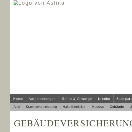
Home
Versicherungen
Rente & Vorsorge
Kredite
Bauspar
Auto
Kranken­ver­si­che­rung
Haft­pflichtrisiken
Hausrat
Gebäude
U
GE­BÄUDE­VER­SI­CHE­RUN