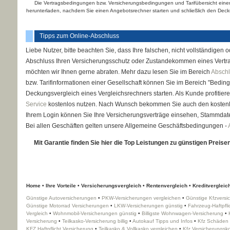
Die Vertragsbedingungen bzw. Versicherungsbedingungen und Tarifübersicht eine
herunterladen, nachdem Sie einen Angebotsrechner starten und schließlich den Decku
Tipps zum Online-Abschluss
Liebe Nutzer, bitte beachten Sie, dass Ihre falschen, nicht vollständig
Abschluss Ihren Versicherungsschutz oder Zustandekommen eines Vert
möchten wir Ihnen gerne abraten. Mehr dazu lesen Sie im Bereich
Abschl
bzw. Tarifinformationen einer Gesellschaft können Sie im Bereich "Bed
Deckungsvergleich eines Vergleichsrechners starten. Als Kunde profitier
Service
kostenlos nutzen. Nach Wunsch bekommen Sie auch den koste
Ihrem Login können Sie Ihre Versicherungsverträge einsehen, Stammda
Bei allen Geschäften gelten unsere Allgemeine Geschäftsbedingungen -
Mit Garantie finden Sie hier die Top Leistungen zu günstigen Preisen!
Home
•
Ihre Vorteile
•
Versicherungsvergleich
•
Rentenvergleich
•
Kredit­ver­gleic
Günstige Auto­ver­si­che­rungen
•
PKW-Versicherungen ver­gleichen
•
Günstige Kfzvers
Günstige Motorrad Versicherungen
•
LKW-Versicherungen günstig
•
Fahrzeug-Haft­pfl
Vergleich
•
Wohnmobil-Versicherungen günstig
•
Billigste Wohnwagen-Versicherung
•
Versicherung
•
Teilkasko-Versicherung billig
•
Autokauf Tipps und Infos
•
Kfz Schäden 
KFZ Haft­pflicht Versicherung
•
Teilkasko & Vollkasko ver­gleichen
•
Kfz Versicherungsk