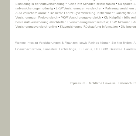
Einstufung in der Auto­ver­si­che­rung
•
Kleine Kfz Schäden selbst zahlen
•
So sparen Si
rad­ver­sicherungen günstig
•
LKW Versicherungen ver­gleichen
•
Fahrzeug ver­sichern 
Auto ver­sichern online
•
Die beste Fahrzeugversicherung Tarifrechner
•
Günstigste Aut
Versicherungen Preisvergleich
•
PKW Versicherungsvergleich
•
Kfz Haft­pflicht billig on
beste Auto­ver­si­che­rung abschließen
•
Versicherungswechsel PKW, LKW, Motorrad
•
A
Versicherungsvergleich online
•
Kfzversicherung Rückstufung Information
•
Die besten
Weitere Infos zu Versicherungen & Finanzen, sowie Ratings können Sie hier finden:
A
Finanznachrichten
,
Finanztest
,
Fitchraitings
,
FB
,
Focus
,
FTD
,
GDV
,
Geldidee
,
Handelsb
Impressum
·
Rechtliche Hinweise
·
Datenschutz