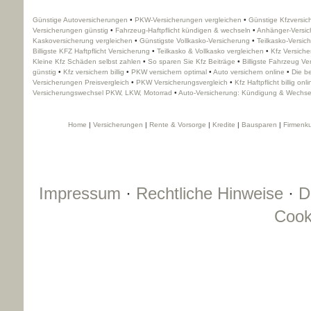
Günstige Auto­ver­si­che­rungen
•
PKW-Versicherungen ver­gleichen
•
Günstige Kfzversi
Versicherungen günstig
•
Fahrzeug-Haft­pflicht kündigen & wechseln
•
Anhänger-Versic
Kaskoversicherung ver­gleichen
•
Günstigste Vollkasko-Versicherung
•
Teilkasko-Versich
Billigste KFZ Haft­pflicht Versicherung
•
Teilkasko & Vollkasko ver­gleichen
•
Kfz Versich
Kleine Kfz Schäden selbst zahlen
•
So sparen Sie Kfz Beiträge
•
Billigste Fahrzeug Ve
günstig
•
Kfz ver­sichern billig
•
PKW ver­sichern optimal
•
Auto ver­sichern online
•
Die b
Versicherungen Preisvergleich
•
PKW Versicherungsvergleich
•
Kfz Haft­pflicht billig onl
Versicherungswechsel PKW, LKW, Motorrad
•
Auto-Versicherung: Kündigung & Wechse
Home
|
Versicherungen
|
Rente & Vorsorge
|
Kredite
|
Bausparen
|
Firmenk
Impressum
·
Rechtliche Hinweise
·
D
Cook