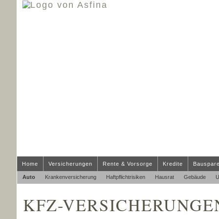
Home
Versicherungen
Rente & Vorsorge
Kredite
Bauspar
Auto
Kranken­ver­si­che­rung
Haft­pflichtrisiken
Hausrat
Gebäude
U
KFZ-VERSICHERUNGEN