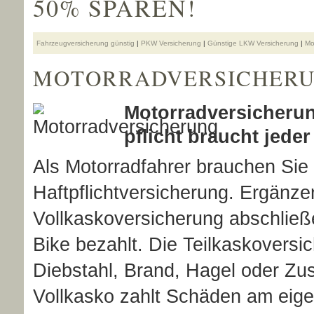
50% SPAREN!
Fahrzeugversicherung günstig
|
PKW Versicherung
|
Günstige LKW Versicherung
|
Mo
MOTOR­RAD­VER­SICHER
Motor­rad­ver­sicheru
pflicht braucht jeder
Als Motorradfahrer brauchen Sie
Haft­pflichtversicherung. Ergänze
Vollkaskoversicherung abschlie
Bike bezahlt. Die Teilkaskovers
Diebstahl, Brand, Hagel oder Zus
Vollkasko zahlt Schäden am eige