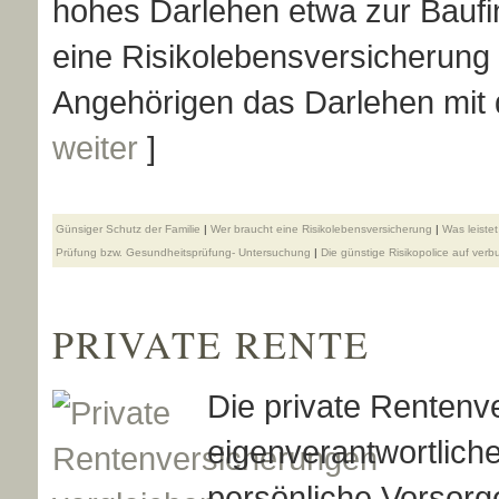
hohes Darlehen etwa zur Baufi
eine Risiko­lebens­ver­si­che­ru
Angehörigen das Darlehen mit de
weiter
]
Günsiger Schutz der Familie
|
Wer braucht eine Risiko­lebens­ver­si­che­rung
|
Was leiste
Prüfung bzw. Gesundheitsprüfung- Untersuchung
|
Die günstige Risikopolice auf ver
PRIVATE RENTE
Die private Rentenve
eigenverantwortliche 
persönliche Vorsorg