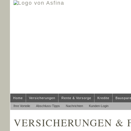
Home
Versicherungen
Rente & Vorsorge
Kredite
Bauspar
Ihre Vorteile
Abschluss-Tipps
Nachrichten
Kunden-Login
VERSICHERUNGEN & 