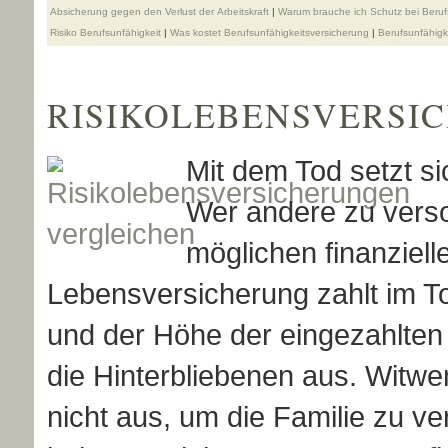
Absicherung gegen den Verlust der Arbeitskraft
|
Warum brauche ich Schutz bei Berufs­
Risiko Berufs­unfähig­keit
|
Was kostet Berufs­unfähig­keitsversicherung
|
Berufs­unfähig­
RISIKO­LEBENS­VER­SI­
Mit dem Tod setzt s
Wer andere zu versor
möglichen finanziel
Lebensversicherung zahlt im To
und der Höhe der eingezahlten
die Hinterbliebenen aus. Witw
nicht aus, um die Familie zu v