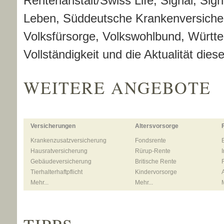
Rentenanstalt/Swiss Life, Signal, Sign
Leben, Süddeutsche Kranken­ver­si­che­
Volksfürsorge, Volkswohlbund, Württ
Vollständigkeit und die Aktualität diese
WEITERE ANGEBOTE
Versicherungen
Alters­vorsorge
Kranken­zusatz­ver­si­che­rung
Fondsrente
Haus­rat­ver­si­che­rung
Rürup-Rente
Ge­bäude­ver­si­che­rung
Britische Rente
Tierhalterhaftpflicht
Kindervorsorge
Mehr...
Mehr...