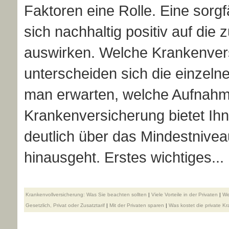
Faktoren eine Rolle. Eine sorgf
sich nachhaltig positiv auf die z
auswirken. Welche Kranken­ver­s
unterscheiden sich die einzeln
man erwarten, welche Aufnahmek
Kranken­ver­si­che­rung bietet 
deutlich über das Mindestnive
hinausgeht. Erstes wichtiges...
Krankenvollversicherung: Was Sie beachten sollten
|
Viele Vorteile in der Privaten
|
We
Gesetzlich, Privat oder Zusatztarif
|
Mit der Privaten sparen
|
Was kostet die private Kra