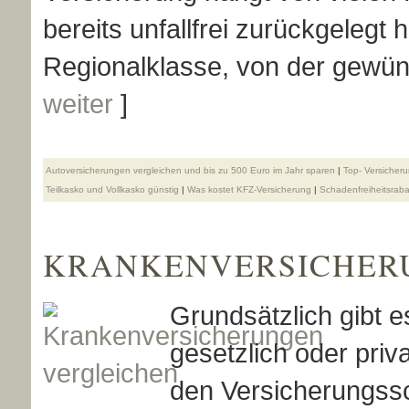
bereits unfallfrei zurückgeleg
Regionalklasse, von der gewüns
weiter
]
Auto­ver­si­che­rungen ver­gleichen und bis zu 500 Euro im Jahr sparen
|
Top- Versicher
Teilkasko und Vollkasko günstig
|
Was kostet KFZ-Versicherung
|
Schadenfreiheitsrabat
KRANKEN­VER­SI­CHE­
Grundsätzlich gibt e
gesetzlich oder priv
den Versicherungssc