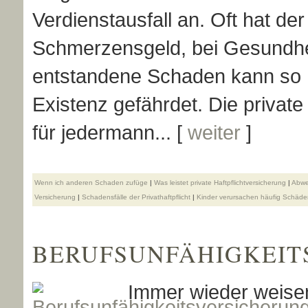
Verdienstausfall an. Oft hat de
Schmerzensgeld, bei Gesundhe
entstandene Schaden kann so ho
Existenz gefährdet. Die private 
für jedermann... [
weiter
]
Wenn ich anderen Schaden zufüge
|
Was leistet private Haft­pflichtversicherung
|
Abwe
Versicherung
|
Schadensfälle der Privathaftpflicht
|
Kinder verursachen häufig Schäde
BERUFS­UNFÄHIG­KEI
Immer wieder weisen